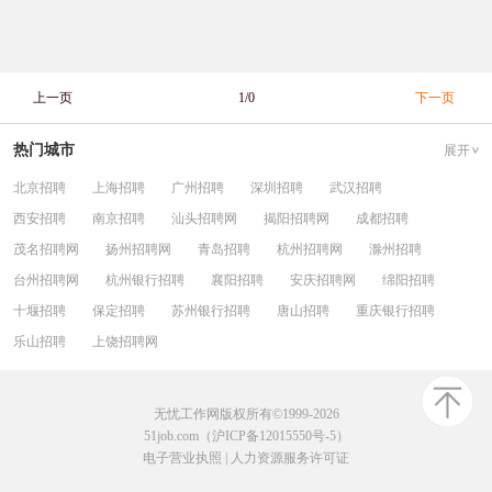
上一页
1/0
下一页
热门城市
展开
北京招聘
上海招聘
广州招聘
深圳招聘
武汉招聘
西安招聘
南京招聘
汕头招聘网
揭阳招聘网
成都招聘
茂名招聘网
扬州招聘网
青岛招聘
杭州招聘网
滁州招聘
台州招聘网
杭州银行招聘
襄阳招聘
安庆招聘网
绵阳招聘
十堰招聘
保定招聘
苏州银行招聘
唐山招聘
重庆银行招聘
乐山招聘
上饶招聘网
无忧工作网版权所有©1999-2026
51job.com（沪ICP备12015550号-5）
电子营业执照
|
人力资源服务许可证