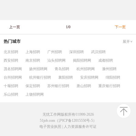
上一页
1/0
下一页
热门城市
展开
北京招聘
上海招聘
广州招聘
深圳招聘
武汉招聘
西安招聘
南京招聘
汕头招聘网
揭阳招聘网
成都招聘
茂名招聘网
扬州招聘网
青岛招聘
杭州招聘网
滁州招聘
台州招聘网
杭州银行招聘
襄阳招聘
安庆招聘网
绵阳招聘
十堰招聘
保定招聘
苏州银行招聘
唐山招聘
重庆银行招聘
乐山招聘
上饶招聘网
无忧工作网版权所有©1999-2026
51job.com（沪ICP备12015550号-5）
电子营业执照
|
人力资源服务许可证