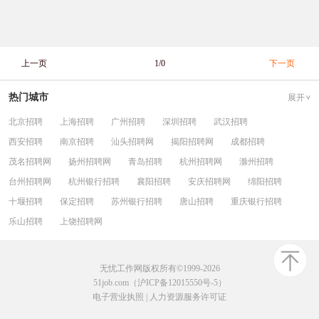
上一页
1/0
下一页
热门城市
展开
北京招聘
上海招聘
广州招聘
深圳招聘
武汉招聘
西安招聘
南京招聘
汕头招聘网
揭阳招聘网
成都招聘
茂名招聘网
扬州招聘网
青岛招聘
杭州招聘网
滁州招聘
台州招聘网
杭州银行招聘
襄阳招聘
安庆招聘网
绵阳招聘
十堰招聘
保定招聘
苏州银行招聘
唐山招聘
重庆银行招聘
乐山招聘
上饶招聘网
无忧工作网版权所有©1999-2026
51job.com（沪ICP备12015550号-5）
电子营业执照
|
人力资源服务许可证