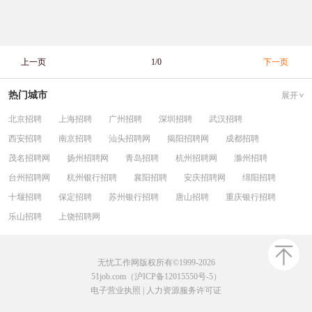
上一页
1/0
下一页
热门城市
展开
北京招聘
上海招聘
广州招聘
深圳招聘
武汉招聘
西安招聘
南京招聘
汕头招聘网
揭阳招聘网
成都招聘
茂名招聘网
扬州招聘网
青岛招聘
杭州招聘网
滁州招聘
台州招聘网
杭州银行招聘
襄阳招聘
安庆招聘网
绵阳招聘
十堰招聘
保定招聘
苏州银行招聘
唐山招聘
重庆银行招聘
乐山招聘
上饶招聘网
无忧工作网版权所有©1999-2026
51job.com（沪ICP备12015550号-5）
电子营业执照
|
人力资源服务许可证