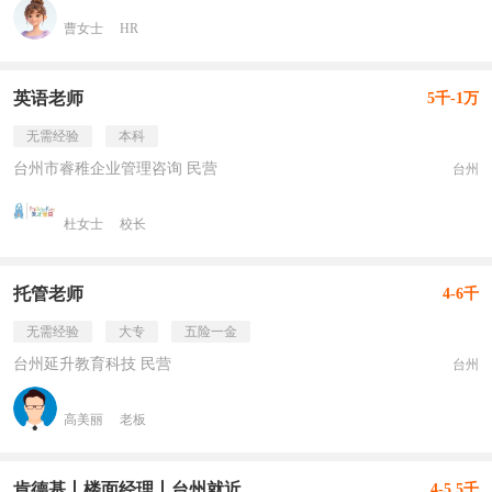
曹女士
HR
英语老师
5千-1万
无需经验
本科
台州市睿稚企业管理咨询 民营
台州
杜女士
校长
托管老师
4-6千
无需经验
大专
五险一金
台州延升教育科技 民营
台州
高美丽
老板
肯德基丨楼面经理丨台州就近
4-5.5千