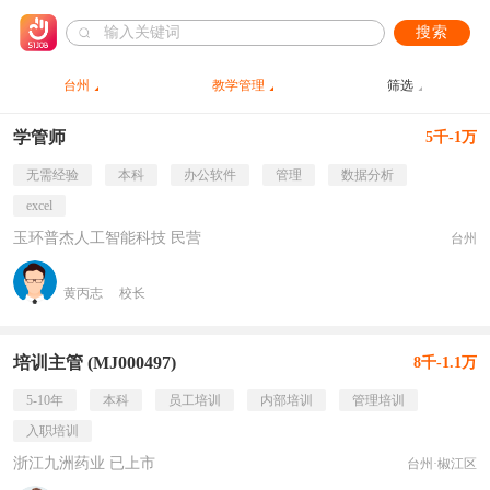
搜索
台州
教学管理
筛选
学管师
5千-1万
无需经验
本科
办公软件
管理
数据分析
excel
玉环普杰人工智能科技 民营
台州
黄丙志
校长
培训主管 (MJ000497)
8千-1.1万
5-10年
本科
员工培训
内部培训
管理培训
入职培训
浙江九洲药业 已上市
台州·椒江区