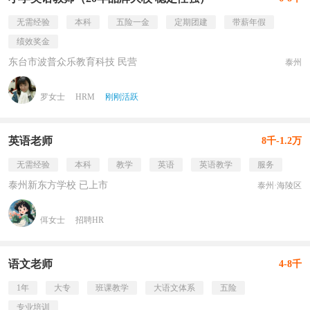
无需经验
本科
五险一金
定期团建
带薪年假
绩效奖金
东台市波普众乐教育科技 民营
泰州
罗女士
HRM
刚刚活跃
英语老师
8千-1.2万
无需经验
本科
教学
英语
英语教学
服务
泰州新东方学校 已上市
泰州·海陵区
佴女士
招聘HR
语文老师
4-8千
1年
大专
班课教学
大语文体系
五险
专业培训