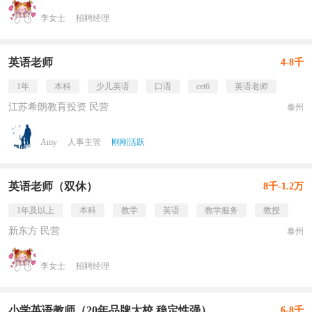
李女士
招聘经理
英语老师
4-8千
1年
本科
少儿英语
口语
cet6
英语老师
江苏希朗教育投资 民营
泰州
Amy
人事主管
刚刚活跃
英语老师（双休）
8千-1.2万
1年及以上
本科
教学
英语
教学服务
教授
新东方 民营
泰州
李女士
招聘经理
小学英语教师（20年品牌大校 稳定性强）
6-8千