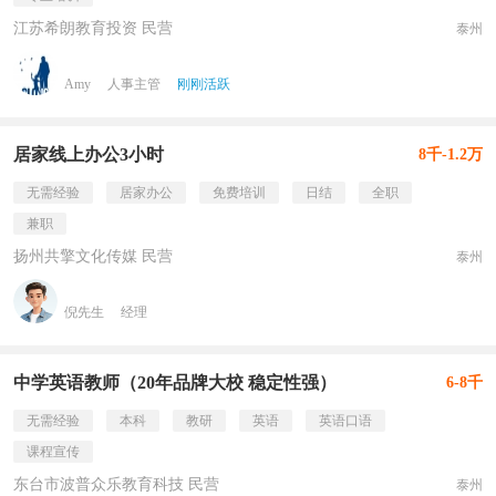
江苏希朗教育投资 民营
泰州
Amy
人事主管
刚刚活跃
居家线上办公3小时
8千-1.2万
无需经验
居家办公
免费培训
日结
全职
兼职
扬州共擎文化传媒 民营
泰州
倪先生
经理
中学英语教师（20年品牌大校 稳定性强）
6-8千
无需经验
本科
教研
英语
英语口语
课程宣传
东台市波普众乐教育科技 民营
泰州