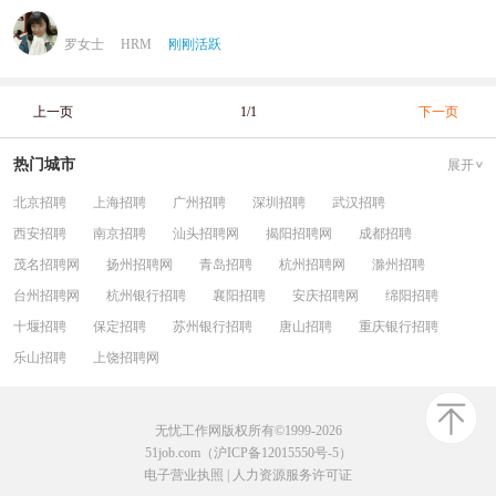
罗女士
HRM
刚刚活跃
上一页
1/1
下一页
热门城市
展开
北京招聘
上海招聘
广州招聘
深圳招聘
武汉招聘
西安招聘
南京招聘
汕头招聘网
揭阳招聘网
成都招聘
茂名招聘网
扬州招聘网
青岛招聘
杭州招聘网
滁州招聘
台州招聘网
杭州银行招聘
襄阳招聘
安庆招聘网
绵阳招聘
十堰招聘
保定招聘
苏州银行招聘
唐山招聘
重庆银行招聘
乐山招聘
上饶招聘网
无忧工作网版权所有©1999-2026
51job.com（沪ICP备12015550号-5）
电子营业执照
|
人力资源服务许可证