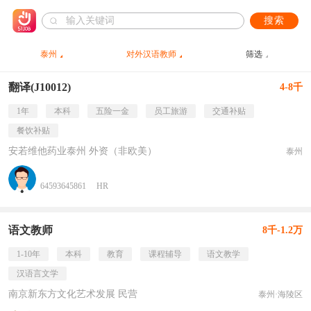
搜索
泰州
对外汉语教师
筛选
翻译(J10012)
4-8千
1年
本科
五险一金
员工旅游
交通补贴
餐饮补贴
安若维他药业泰州 外资（非欧美）
泰州
64593645861
HR
语文教师
8千-1.2万
1-10年
本科
教育
课程辅导
语文教学
汉语言文学
南京新东方文化艺术发展 民营
泰州·海陵区