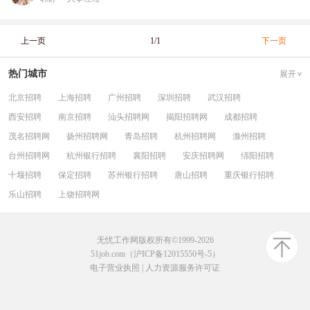
上一页
1/1
下一页
热门城市
展开
北京招聘
上海招聘
广州招聘
深圳招聘
武汉招聘
西安招聘
南京招聘
汕头招聘网
揭阳招聘网
成都招聘
茂名招聘网
扬州招聘网
青岛招聘
杭州招聘网
滁州招聘
台州招聘网
杭州银行招聘
襄阳招聘
安庆招聘网
绵阳招聘
十堰招聘
保定招聘
苏州银行招聘
唐山招聘
重庆银行招聘
乐山招聘
上饶招聘网
无忧工作网版权所有©1999-2026
51job.com（沪ICP备12015550号-5）
电子营业执照
|
人力资源服务许可证