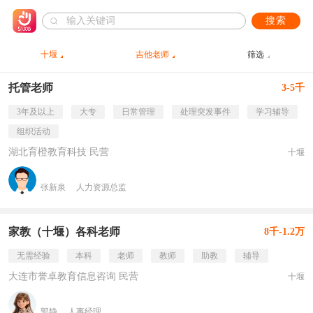
搜索
十堰
吉他老师
筛选
托管老师
3-5千
3年及以上
大专
日常管理
处理突发事件
学习辅导
组织活动
湖北育橙教育科技 民营
十堰
张新泉
人力资源总监
家教（十堰）各科老师
8千-1.2万
无需经验
本科
老师
教师
助教
辅导
大连市誉卓教育信息咨询 民营
十堰
郭静
人事经理