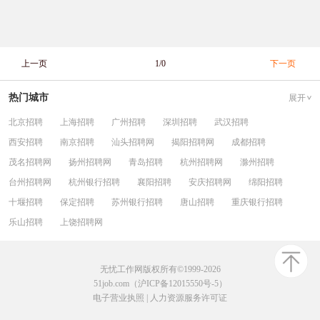
上一页
1/0
下一页
热门城市
展开
北京招聘
上海招聘
广州招聘
深圳招聘
武汉招聘
西安招聘
南京招聘
汕头招聘网
揭阳招聘网
成都招聘
茂名招聘网
扬州招聘网
青岛招聘
杭州招聘网
滁州招聘
台州招聘网
杭州银行招聘
襄阳招聘
安庆招聘网
绵阳招聘
十堰招聘
保定招聘
苏州银行招聘
唐山招聘
重庆银行招聘
乐山招聘
上饶招聘网
无忧工作网版权所有©1999-2026
51job.com（沪ICP备12015550号-5）
电子营业执照
|
人力资源服务许可证