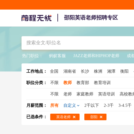
邵阳英语老师招聘专区
热门职位：
蚂蚁客服
JAZZ老师和HIPHOP老师
成
工作地点：
全国
湖南省
长沙
株洲
湘潭
衡阳
职位分类：
不限
教师
教育部
教育培训
不限
老师
家庭教师
英语培训
高校教
助教
代课老师
幼儿教师
小学教师
语
月薪范围：
所有
自定义
2千以下
2-3千
3-4.5千
高中教师
历史老师
语文教师
物理教师
已选条件：
英语老师
邵阳
英语教师
体育教师
招生老师
代课教师