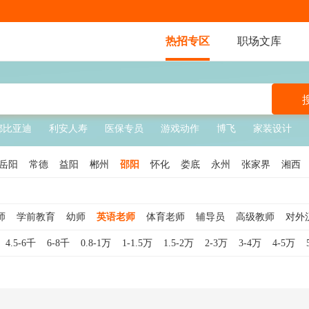
热招专区
职场文库
都比亚迪
利安人寿
医保专员
游戏动作
博飞
家装设计
岳阳
常德
益阳
郴州
邵阳
怀化
娄底
永州
张家界
湘西
师
学前教育
幼师
英语老师
体育老师
辅导员
高级教师
对外
文老师
生活老师
美术老师
院长
数学老师
日语老师
口译
小
4.5-6千
6-8千
0.8-1万
1-1.5万
1.5-2万
2-3万
3-4万
4-5万
教学管理
物理老师
音乐老师
副校长
对外汉语老师
大学教师
音乐教师