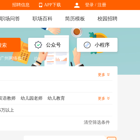
招聘信息
APP下载
登录
/
注册
职场问答
职场百科
简历模板
校园招聘
APP下载
公众号
小程序
搜索
广州网络推广
ifrs
更多
汉语教师
幼儿园老师
幼儿教育
更多
学老师
外语老师
特教老师
5万以上
化学老师
地理老师
幼儿老师
清空筛选条件