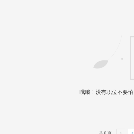
哦哦！没有职位不要怕
共 0 页