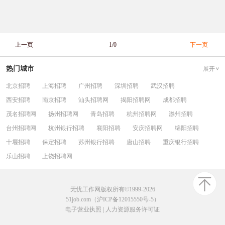
上一页
1/0
下一页
热门城市
展开
北京招聘
上海招聘
广州招聘
深圳招聘
武汉招聘
西安招聘
南京招聘
汕头招聘网
揭阳招聘网
成都招聘
茂名招聘网
扬州招聘网
青岛招聘
杭州招聘网
滁州招聘
台州招聘网
杭州银行招聘
襄阳招聘
安庆招聘网
绵阳招聘
十堰招聘
保定招聘
苏州银行招聘
唐山招聘
重庆银行招聘
乐山招聘
上饶招聘网
无忧工作网版权所有©1999-2026
51job.com（沪ICP备12015550号-5）
电子营业执照
|
人力资源服务许可证