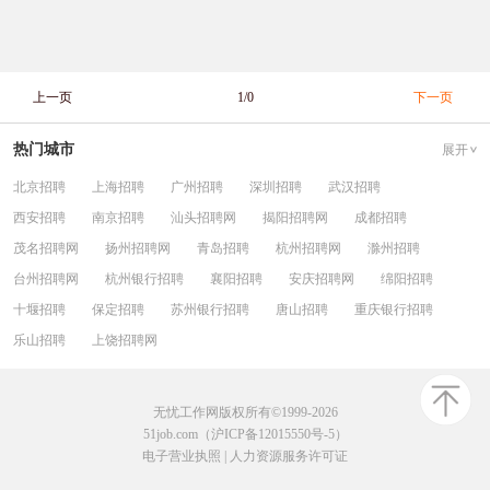
上一页
1/0
下一页
热门城市
展开
北京招聘
上海招聘
广州招聘
深圳招聘
武汉招聘
西安招聘
南京招聘
汕头招聘网
揭阳招聘网
成都招聘
茂名招聘网
扬州招聘网
青岛招聘
杭州招聘网
滁州招聘
台州招聘网
杭州银行招聘
襄阳招聘
安庆招聘网
绵阳招聘
十堰招聘
保定招聘
苏州银行招聘
唐山招聘
重庆银行招聘
乐山招聘
上饶招聘网
无忧工作网版权所有©1999-2026
51job.com（沪ICP备12015550号-5）
电子营业执照
|
人力资源服务许可证