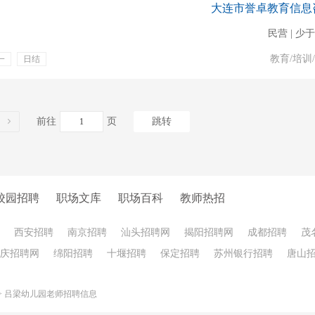
大连市誉卓教育信息
民营 | 少于
教育/培训
一
日结
前往
页
跳转
校园招聘
职场文库
职场百科
教师热招
西安招聘
南京招聘
汕头招聘网
揭阳招聘网
成都招聘
茂
庆招聘网
绵阳招聘
十堰招聘
保定招聘
苏州银行招聘
唐山
>
吕梁幼儿园老师招聘信息