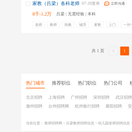
家教（吕梁）各科老师
07-20发布
立即沟通
8千-1.2万
吕梁 | 无需经验 | 本科
老师
教师
助教
辅导
家教
上门
一对
就近安排工作
可兼职
弹性工作
共 1 页
1
热门城市
推荐职位
热门职位
热门公司
北京招聘
上海招聘
广州招聘
深圳招聘
武汉招聘
滁州招聘
台州招聘网
杭州银行招聘
襄阳招聘
安
当前位置：
教师招聘网
>
吕梁教师招聘信息
>
幼儿园老师招聘信息