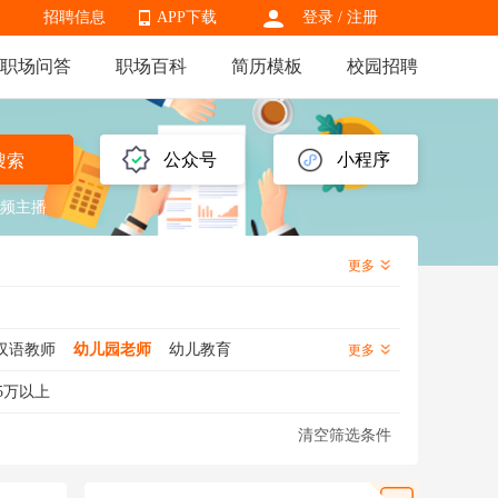
招聘信息
APP下载
登录
/
注册
职场问答
职场百科
简历模板
校园招聘
APP下载
公众号
小程序
搜索
频主播
更多
汉语教师
幼儿园老师
幼儿教育
更多
学老师
外语老师
特教老师
5万以上
化学老师
地理老师
幼儿老师
清空筛选条件