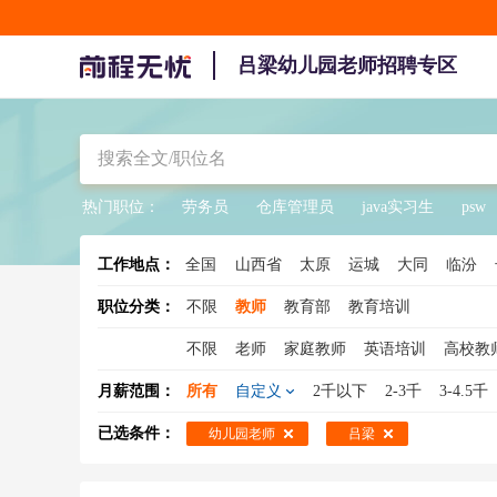
吕梁幼儿园老师招聘专区
热门职位：
劳务员
仓库管理员
java实习生
psw
工作地点：
全国
山西省
太原
运城
大同
临汾
职位分类：
不限
教师
教育部
教育培训
不限
老师
家庭教师
英语培训
高校教
助教
代课老师
幼儿教师
小学教师
语
月薪范围：
所有
自定义
2千以下
2-3千
3-4.5千
高中教师
历史老师
语文教师
物理教师
已选条件：
幼儿园老师
吕梁
英语教师
体育教师
招生老师
代课教师