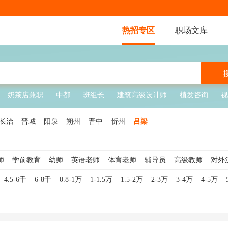
热招专区
职场文库
奶茶店兼职
中都
班组长
建筑高级设计师
植发咨询
视
长治
晋城
阳泉
朔州
晋中
忻州
吕梁
师
学前教育
幼师
英语老师
体育老师
辅导员
高级教师
对外
文老师
生活老师
美术老师
院长
数学老师
日语老师
口译
小
4.5-6千
6-8千
0.8-1万
1-1.5万
1.5-2万
2-3万
3-4万
4-5万
教学管理
物理老师
音乐老师
副校长
对外汉语老师
大学教师
音乐教师