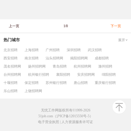
上一页
1/0
下一页
热门城市
展开
北京招聘
上海招聘
广州招聘
深圳招聘
武汉招聘
西安招聘
南京招聘
汕头招聘网
揭阳招聘网
成都招聘
茂名招聘网
扬州招聘网
青岛招聘
杭州招聘网
滁州招聘
台州招聘网
杭州银行招聘
襄阳招聘
安庆招聘网
绵阳招聘
十堰招聘
保定招聘
苏州银行招聘
唐山招聘
重庆银行招聘
乐山招聘
上饶招聘网
无忧工作网版权所有©1999-2026
51job.com（沪ICP备12015550号-5）
电子营业执照
|
人力资源服务许可证