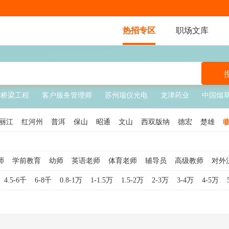
热招专区
职场文库
桥梁工程
客户服务管理师
苏州瑞仪光电
龙津药业
中国烟
丽江
红河州
普洱
保山
昭通
文山
西双版纳
德宏
楚雄
师
学前教育
幼师
英语老师
体育老师
辅导员
高级教师
对外
文老师
生活老师
美术老师
院长
数学老师
日语老师
口译
小
4.5-6千
6-8千
0.8-1万
1-1.5万
1.5-2万
2-3万
3-4万
4-5万
教学管理
物理老师
音乐老师
副校长
对外汉语老师
大学教师
音乐教师