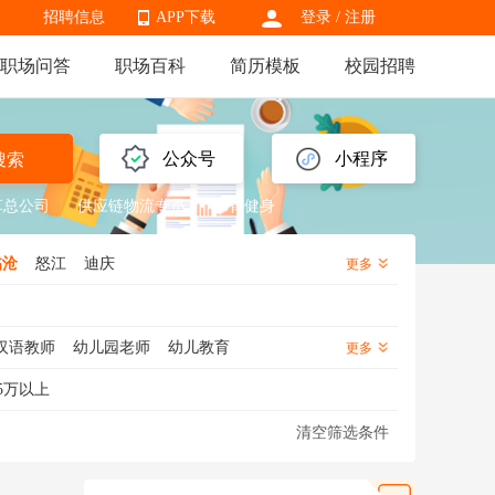
招聘信息
APP下载
登录
/
注册
职场问答
职场百科
简历模板
校园招聘
APP下载
公众号
小程序
搜索
草总公司
供应链物流专员
体育健身
临沧
怒江
迪庆
更多
汉语教师
幼儿园老师
幼儿教育
更多
学老师
外语老师
特教老师
5万以上
化学老师
地理老师
幼儿老师
清空筛选条件