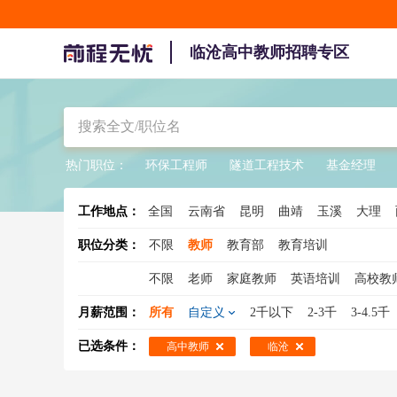
临沧高中教师招聘专区
热门职位：
环保工程师
隧道工程技术
基金经理
工作地点：
全国
云南省
昆明
曲靖
玉溪
大理
职位分类：
不限
教师
教育部
教育培训
不限
老师
家庭教师
英语培训
高校教
助教
代课老师
幼儿教师
小学教师
语
月薪范围：
所有
自定义
2千以下
2-3千
3-4.5千
高中教师
历史老师
语文教师
物理教师
已选条件：
高中教师
临沧
英语教师
体育教师
招生老师
代课教师