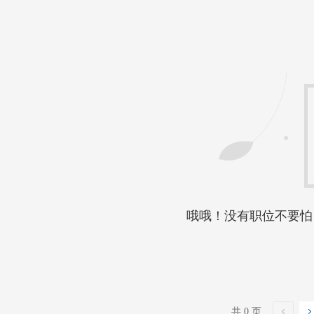
哦哦！没有职位不要怕
共 0 页