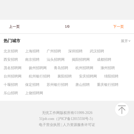
上一页
1/0
下一页
热门城市
展开
北京招聘
上海招聘
广州招聘
深圳招聘
武汉招聘
西安招聘
南京招聘
汕头招聘网
揭阳招聘网
成都招聘
茂名招聘网
扬州招聘网
青岛招聘
杭州招聘网
滁州招聘
台州招聘网
杭州银行招聘
襄阳招聘
安庆招聘网
绵阳招聘
十堰招聘
保定招聘
苏州银行招聘
唐山招聘
重庆银行招聘
乐山招聘
上饶招聘网
无忧工作网版权所有©1999-2026
51job.com（沪ICP备12015550号-5）
电子营业执照
|
人力资源服务许可证