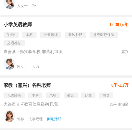
方女士
TA
小学英语教师
18-30万/年
3-4年
本科
专业培训
餐饮补贴
补充医疗保险
交通补贴
嘉善县上师实验学校 非营利组织
嘉兴
宋女士
人力
家教（嘉兴）各科老师
8千-1.2万
无需经验
本科
老师
教师
助教
辅导
大连市誉卓教育信息咨询 民营
嘉兴·南湖区
郭静
人事经理
刚刚活跃