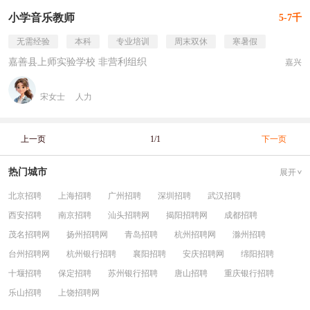
小学音乐教师
5-7千
无需经验
本科
专业培训
周末双休
寒暑假
嘉善县上师实验学校 非营利组织
嘉兴
宋女士
人力
上一页
1/1
下一页
热门城市
展开
北京招聘
上海招聘
广州招聘
深圳招聘
武汉招聘
西安招聘
南京招聘
汕头招聘网
揭阳招聘网
成都招聘
茂名招聘网
扬州招聘网
青岛招聘
杭州招聘网
滁州招聘
台州招聘网
杭州银行招聘
襄阳招聘
安庆招聘网
绵阳招聘
十堰招聘
保定招聘
苏州银行招聘
唐山招聘
重庆银行招聘
乐山招聘
上饶招聘网