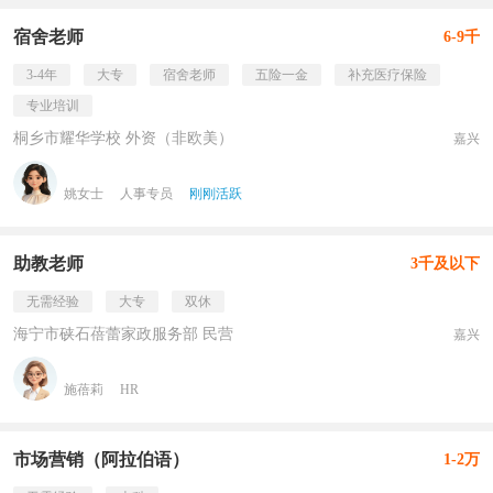
宿舍老师
6-9千
3-4年
大专
宿舍老师
五险一金
补充医疗保险
专业培训
桐乡市耀华学校 外资（非欧美）
嘉兴
姚女士
人事专员
刚刚活跃
助教老师
3千及以下
无需经验
大专
双休
海宁市硖石蓓蕾家政服务部 民营
嘉兴
施蓓莉
HR
市场营销（阿拉伯语）
1-2万