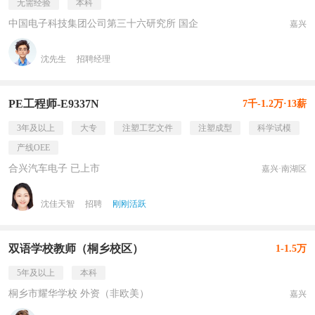
无需经验
本科
中国电子科技集团公司第三十六研究所 国企
嘉兴
沈先生
招聘经理
PE工程师-E9337N
7千-1.2万·13薪
3年及以上
大专
注塑工艺文件
注塑成型
科学试模
产线OEE
合兴汽车电子 已上市
嘉兴·南湖区
沈佳天智
招聘
刚刚活跃
双语学校教师（桐乡校区）
1-1.5万
5年及以上
本科
桐乡市耀华学校 外资（非欧美）
嘉兴