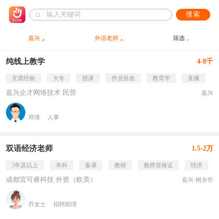
搜索
嘉兴
外语老师
筛选
纯线上教学
4-8千
无需经验
大专
授课
作业批改
教育学
直播
嘉兴企才网络技术 民营
嘉兴
邓倩
人事
双语经济老师
1.5-2万
3年及以上
本科
备课
教研
教师资格证
经济
成都宜可睿科技 外资（欧美）
嘉兴·桐乡市
乔女士
招聘助理