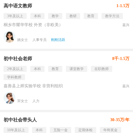
高中语文教师
1-1.5万
3年及以上
本科
教学
教研
教育
教学方法
桐乡市耀华学校 外资（非欧美）
嘉兴
姚女士
人事专员
刚刚活跃
初中社会老师
8千-1.5万
2年及以上
本科
教育
课堂教学
在职教师
学科教师
嘉善县上师实验学校 非营利组织
嘉兴
宋女士
人力
初中社会带头人
30-35万/年
10年及以上
本科
五险一金
定期体检
年终奖金