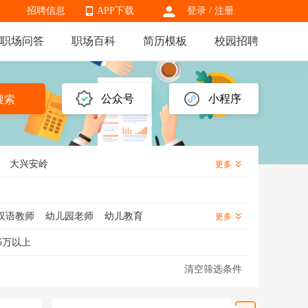
招聘信息
APP下载
登录
/
注册
职场问答
职场百科
简历模板
校园招聘
APP下载
公众号
小程序
搜索
大兴安岭
更多
汉语教师
幼儿园老师
幼儿教育
更多
学老师
外语老师
特教老师
5万以上
化学老师
地理老师
幼儿老师
清空筛选条件