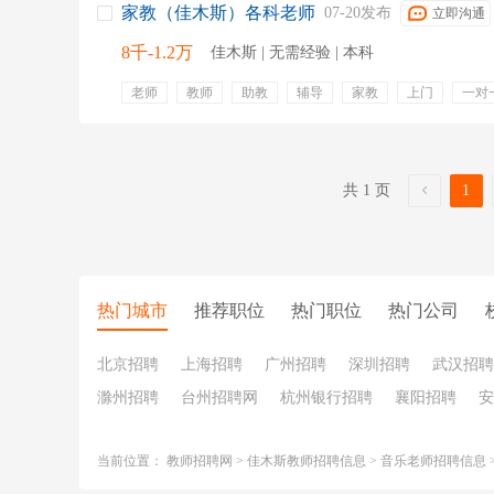
家教（佳木斯）各科老师
07-20发布
立即沟通
8千-1.2万
佳木斯 | 无需经验 | 本科
老师
教师
助教
辅导
家教
上门
一对
就近安排工作
可兼职
弹性工作
就近安排
共 1 页
1
热门城市
推荐职位
热门职位
热门公司
北京招聘
上海招聘
广州招聘
深圳招聘
武汉招聘
滁州招聘
台州招聘网
杭州银行招聘
襄阳招聘
安
当前位置：
教师招聘网
>
佳木斯教师招聘信息
>
音乐老师招聘信息