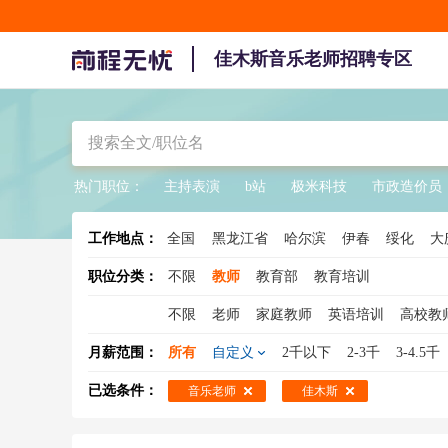
佳木斯音乐老师招聘专区
热门职位：
主持表演
b站
极米科技
市政造价员
工作地点：
全国
黑龙江省
哈尔滨
伊春
绥化
大
职位分类：
不限
教师
教育部
教育培训
不限
老师
家庭教师
英语培训
高校教
助教
代课老师
幼儿教师
小学教师
语
月薪范围：
所有
自定义
2千以下
2-3千
3-4.5千
高中教师
历史老师
语文教师
物理教师
已选条件：
音乐老师
佳木斯
英语教师
体育教师
招生老师
代课教师