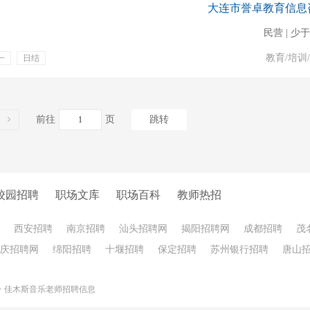
大连市誉卓教育信息
民营 | 少于
教育/培训
一
日结
前往
页
跳转
校园招聘
职场文库
职场百科
教师热招
西安招聘
南京招聘
汕头招聘网
揭阳招聘网
成都招聘
茂
庆招聘网
绵阳招聘
十堰招聘
保定招聘
苏州银行招聘
唐山
>
佳木斯音乐老师招聘信息