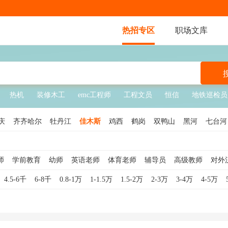
热招专区
职场文库
热机
装修木工
emc工程师
工程文员
恒信
地铁巡检员
庆
齐齐哈尔
牡丹江
佳木斯
鸡西
鹤岗
双鸭山
黑河
七台河
师
学前教育
幼师
英语老师
体育老师
辅导员
高级教师
对外
文老师
生活老师
美术老师
院长
数学老师
日语老师
口译
小
4.5-6千
6-8千
0.8-1万
1-1.5万
1.5-2万
2-3万
3-4万
4-5万
教学管理
物理老师
音乐老师
副校长
对外汉语老师
大学教师
音乐教师