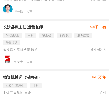
崔佳怡
人事
长沙县班主任/运营老师
5-8千·13薪
5年及以上
本科
班主任
辅导员
服务运营
平台培训
长沙政和教育科技 民营
长沙·长沙县
刘女士
人事
物资机械岗（湖南省）
10-13万/年
在校生/应届生
本科
中铁二局集团 国企
广州