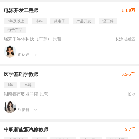
电源开发工程师
1-1.8万
3年及以上
本科
微电子
产品开发
理工科
电子产品
瑞森半导体科技（广东） 民营
长沙·岳麓区
向达娃
hr
医学基础学教师
3.5-5千
1年
本科
湖南都市职业学院 民营
长沙
张新新
hr
中职新能源汽修教师
5-7千