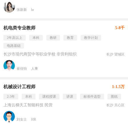
张新新
hr
机电类专业教师
5-8千
2年及以上
本科
教研
教育
教学计划
电路基础
长沙市现代商贸中等职业学校 非营利组织
长沙·望城区
崔佳怡
人事
机械设计工程师
1-1.5万
2-3年
本科
课程授课
讲课
标准件选型
图纸
上海云梯天工智能科技 民营
长沙·天心区
刘女士
HR