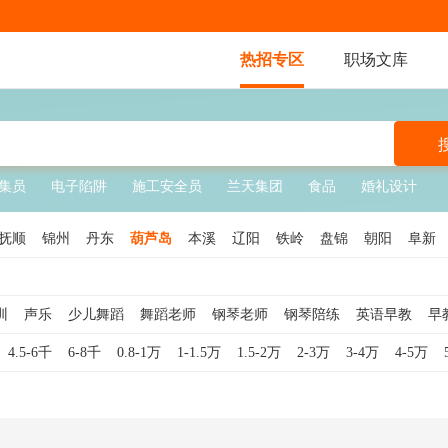
热招专区
职场文库
集员
电子陷阱
施工安全员
兰天集团
食品
婚礼设计
抚顺
锦州
丹东
葫芦岛
本溪
辽阳
铁岭
盘锦
朝阳
阜新
训
声乐
少儿舞蹈
舞蹈老师
钢琴老师
钢琴陪练
英语早教
早
兼职教师
4.5-6千
6-8千
0.8-1万
1-1.5万
1.5-2万
2-3万
3-4万
4-5万