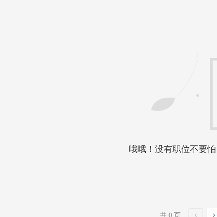
哦哦！没有职位不要怕
共 0 页