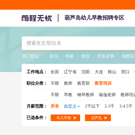
葫芦岛幼儿早教招聘专区
热门职位：
祖玛
韦睿
助拉
民生证券
地图采
工作地点：
全国
辽宁省
沈阳
大连
鞍山
营口
职位分类：
不限
教师
教育部
教育培训
不限
早教
钢琴教师
瑜伽老师
教师培
婴儿早教
古筝老师
吉他老师
小学家教
月薪范围：
所有
自定义
2千以下
2-3千
3-4.5千
已选条件：
幼儿早教
葫芦岛