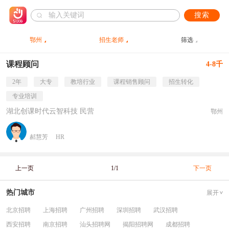
搜索
鄂州
招生老师
筛选
课程顾问
4-8千
2年
大专
教培行业
课程销售顾问
招生转化
专业培训
湖北创课时代云智科技 民营
鄂州
郝慧芳
HR
上一页
1/1
下一页
热门城市
展开
北京招聘
上海招聘
广州招聘
深圳招聘
武汉招聘
西安招聘
南京招聘
汕头招聘网
揭阳招聘网
成都招聘