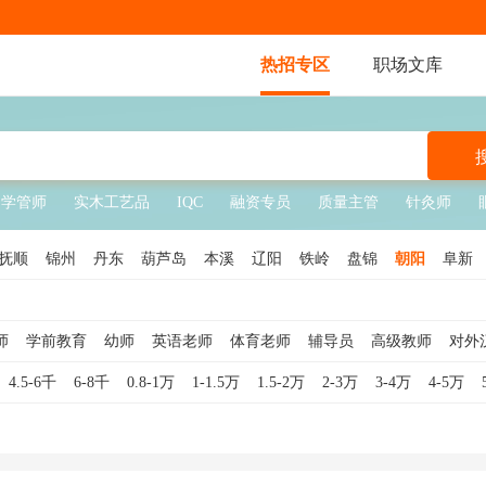
热招专区
职场文库
学管师
实木工艺品
IQC
融资专员
质量主管
针灸师
抚顺
锦州
丹东
葫芦岛
本溪
辽阳
铁岭
盘锦
朝阳
阜新
师
学前教育
幼师
英语老师
体育老师
辅导员
高级教师
对外
文老师
生活老师
美术老师
院长
数学老师
日语老师
口译
小
4.5-6千
6-8千
0.8-1万
1-1.5万
1.5-2万
2-3万
3-4万
4-5万
教学管理
物理老师
音乐老师
副校长
对外汉语老师
大学教师
音乐教师