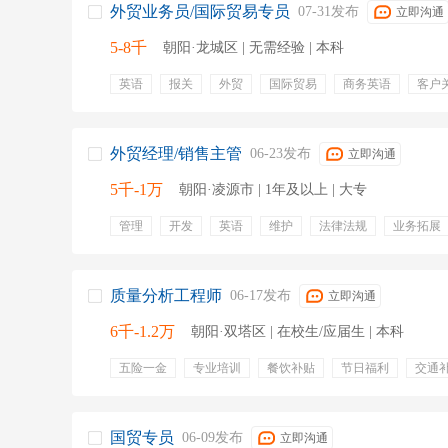
外贸业务员/国际贸易专员
07-31发布
立即沟通
5-8千
朝阳·龙城区 | 无需经验 | 本科
英语
报关
外贸
国际贸易
商务英语
客户
英语听说读写
进出口
报检
工会福利
节日福
绩效奖金
专业培训
年终奖金
餐饮补贴
定期
包住宿
食堂
补助
晋升
住房补贴
外贸经理/销售主管
06-23发布
立即沟通
5千-1万
朝阳·凌源市 | 1年及以上 | 大专
管理
开发
英语
维护
法律法规
业务拓展
拓展
销售考核
五险一金
绩效奖金
年终奖金
定期体检
餐饮补贴
通讯补贴
交通补贴
出国
股票期权
质量分析工程师
06-17发布
立即沟通
6千-1.2万
朝阳·双塔区 | 在校生/应届生 | 本科
五险一金
专业培训
餐饮补贴
节日福利
交通
国贸专员
06-09发布
立即沟通