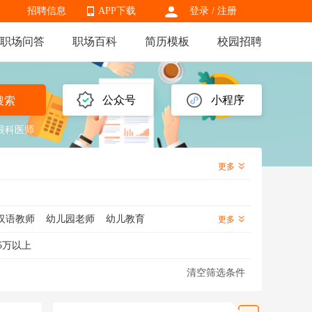
招聘信息
APP下载
登录
/
注册
职场问答
职场百科
简历模板
校园招聘
APP下载
公众号
小程序
搜索
眼科医师
更多
汉语教师
幼儿园老师
幼儿教育
更多
学老师
外语老师
特教老师
5万以上
化学老师
地理老师
幼儿老师
清空筛选条件