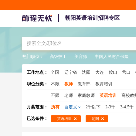
朝阳英语培训招聘专区
热门职位：
高级技工
美容师
中国人民财产保险
工作地点：
全国
辽宁省
沈阳
大连
鞍山
营口
职位分类：
不限
教师
教育部
教育培训
不限
老师
家庭教师
英语培训
高校教
助教
代课老师
幼儿教师
小学教师
语
月薪范围：
所有
自定义
2千以下
2-3千
3-4.5千
高中教师
历史老师
语文教师
物理教师
已选条件：
英语培训
朝阳
英语教师
体育教师
招生老师
代课教师