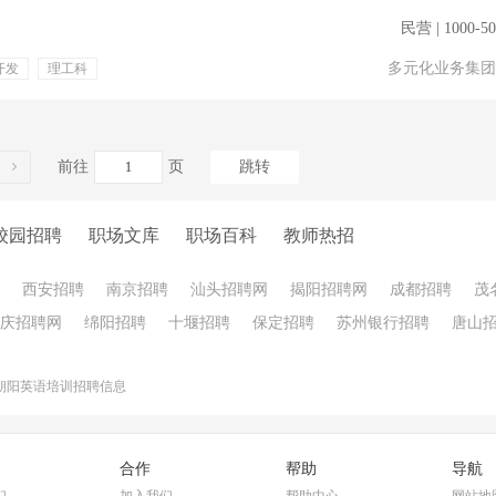
民营 | 1000-5
多元化业务集团
开发
理工科
金
专业培训
前往
页
跳转
校园招聘
职场文库
职场百科
教师热招
西安招聘
南京招聘
汕头招聘网
揭阳招聘网
成都招聘
茂
庆招聘网
绵阳招聘
十堰招聘
保定招聘
苏州银行招聘
唐山
朝阳英语培训招聘信息
合作
帮助
导航