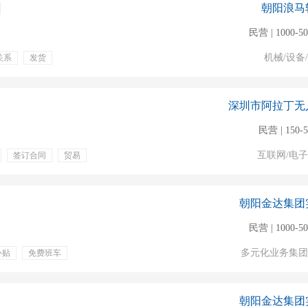
朝阳浪马
民营 | 1000-5
机械/设备
关系
发货
利
五险一金
体检
周末双休
深圳市阿拉丁无
民营 | 150-
互联网/电
签订合同
贸易
专业培训
员工旅游
机会
补充医疗保险
朝阳金达集团
民营 | 1000-5
多元化业务集团
补贴
免费班车
朝阳金达集团